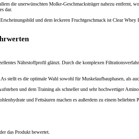
allem die unerwünschten Molke-Geschmacksträger nahezu entfernt, wodur
es dar.
n Erscheinungsbild und dem leckeren Fruchtgeschmack ist Clear Whey Iso
ährwerten
zellentes Nährstoffprofil glänzt. Durch die komplexen Filtrationsverfah
 stellt es die optimale Wahl sowohl für Muskelaufbauphasen, als au
Aufstehen und dem Training als schneller und sehr hochwertiger Aminos
Kohlenhydrate und Fettsäuren machen es außerdem zu einem beliebten P
der das Produkt bewertet.