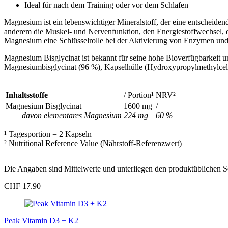
Ideal für nach dem Training oder vor dem Schlafen
Magnesium ist ein lebenswichtiger Mineralstoff, der eine entscheidend
anderem die Muskel- und Nervenfunktion, den Energiestoffwechsel, d
Magnesium eine Schlüsselrolle bei der Aktivierung von Enzymen und 
Magnesium Bisglycinat ist bekannt für seine hohe Bioverfügbarkeit u
Magnesiumbisglycinat (96 %), Kapselhülle (Hydroxypropylmethylcellulo
Inhaltsstoffe
/ Portion¹
NRV²
Magnesium Bisglycinat
1600 mg
/
davon elementares Magnesium
224 mg
60 %
¹ Tagesportion = 2 Kapseln
² Nutritional Reference Value (Nährstoff-Referenzwert)
Die Angaben sind Mittelwerte und unterliegen den produktüblichen
CHF 17.90
Peak Vitamin D3 + K2